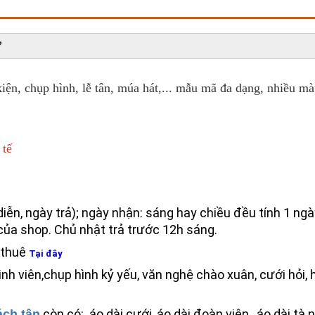
iện, chụp hình, lễ tân, múa hát,... mẫu mã đa dạng, nhiều m
 tế
diễn, ngày trả); ngày nhận: sáng hay chiều đều tính 1 ngà
của shop. Chủ nhật trả trước 12h sáng.
h thuê
Tại đây
inh viên,
chụp hình kỷ yếu,
văn nghệ chào xuân, c
ưới hỏi,
h
còn có:
áo dài cưới,
áo dài đoàn viên,
áo dài tà 
ách tân