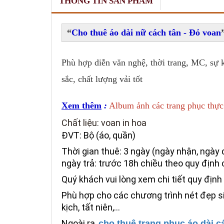
THÔNG TIN SẢN PHẨM
Cho thuê áo dài nữ cách tân - Đỏ voan
Phù hợp diễn văn nghệ, thời trang, MC, sự k
sắc, chất lượng vải tốt
Xem thêm
:
Album ảnh các trang phục thực
Chất liệu: voan in hoa
ĐVT: B
ộ
(áo, qu
ần
)
Thời gian thuê: 3 ngày (ngày nhận, ngày 
ngày trả: trước 18h chi
theo quy định 
ều
Quý khách vui lòng xem chi tiết quy địn
Ph
ù hợp cho các chương trình n
ét đẹp s
kịch, tất niên,...
Ngoài ra,
cho thuê trang phục áo dài c