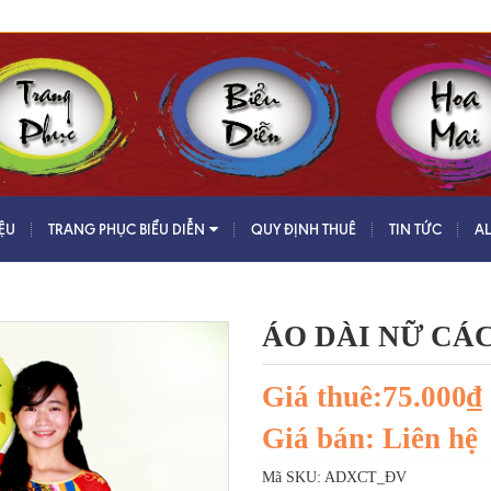
IỆU
TRANG PHỤC BIỂU DIỄN
QUY ĐỊNH THUÊ
TIN TỨC
A
ÁO DÀI NỮ CÁ
Giá thuê:75.000₫
Giá bán: Liên hệ
Mã SKU:
ADXCT_ĐV