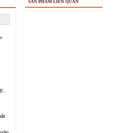
SẢN PHẨM LIÊN QUAN
àu
y;
ài
ngắn