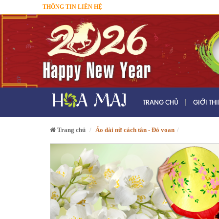
THÔNG TIN LIÊN HỆ
TRANG CHỦ
GIỚI TH
Trang chủ
Áo dài nữ cách tân - Đỏ voan