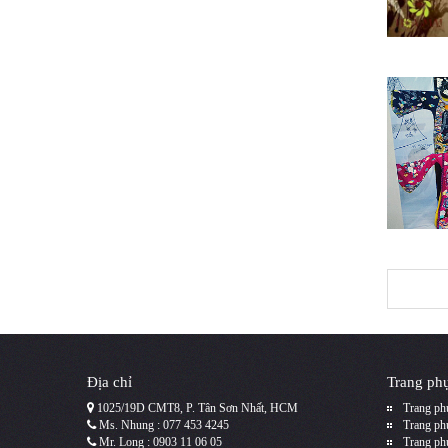
Địa chỉ
Trang phụ
1025/19D CMT8, P. Tân Sơn Nhất, HCM
Trang phụ
Ms. Nhung : 077 453 4245
Trang phụ
Mr. Long : 0903 11 06 05
Trang ph