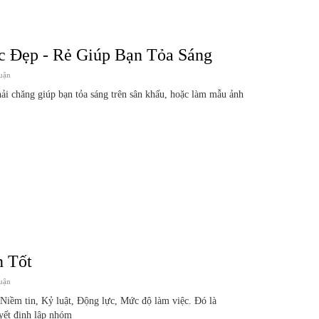
c Đẹp - Rẻ Giúp Bạn Tỏa Sáng
uận
ải chăng giúp bạn tỏa sáng trên sân khấu, hoặc làm mẫu ảnh
n Tốt
uận
 Niềm tin, Kỷ luật, Động lực, Mức độ làm việc. Đó là
yết định lập nhóm