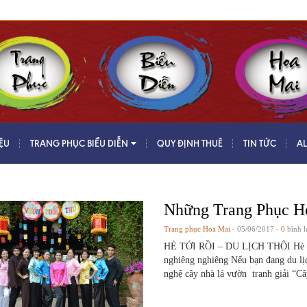
IỆU
TRANG PHỤC BIỂU DIỄN
QUY ĐỊNH THUÊ
TIN TỨC
A
Những Trang Phục H
Trang phục Hoa Mai
- 05/06/2017 -
0
bình l
HÈ TỚI RỒI – DU LỊCH THÔI Hè tới 
nghiêng nghiêng Nếu bạn đang du lị
nghệ cây nhà lá vườn tranh giải “Cây