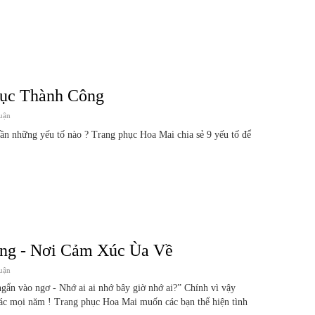
Mục Thành Công
uận
ần những yếu tố nào ? Trang phục Hoa Mai chia sẻ 9 yếu tố để
ng - Nơi Cảm Xúc Ùa Về
uận
gẩn vào ngơ - Nhớ ai ai nhớ bây giờ nhớ ai?” Chính vì vậy
ác mọi năm ! Trang phục Hoa Mai muốn các bạn thể hiện tình