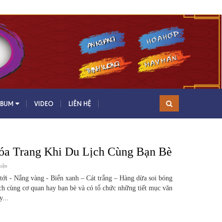
LBUM
VIDEO
LIÊN HỆ
óa Trang Khi Du Lịch Cùng Bạn Bè
uận
- Nắng vàng - Biển xanh – Cát trắng – Hàng dừa soi bóng
ch cùng cơ quan hay bạn bè và có tổ chức những tiết mục văn
...