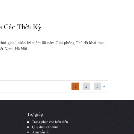
a Các Thời Kỳ
 thời gian" nhân kỷ niệm 60 năm Giải phóng Thủ đô khai mạc
iệt Nam, Hà Nội.
1
2
3
»
Trợ giúp
Trang phục cho biểu diễn
Quy định cho thuê
Xem bản đồ