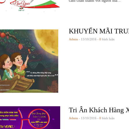
cảm chân thành với người mà...
KHUYẾN MÃI TRU
Admin
- 13/10/2016 -
0
bình luận
Tri Ân Khách Hàng 
Admin
- 13/10/2016 -
0
bình luận