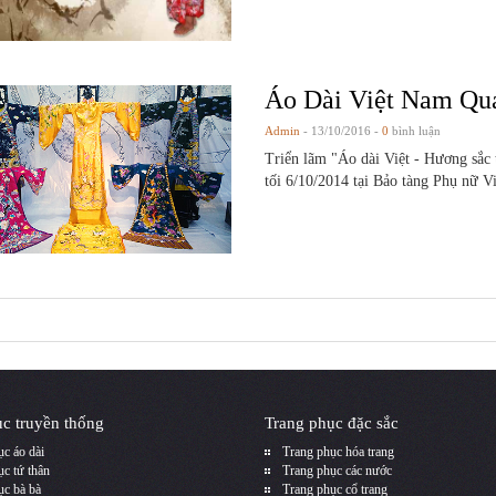
Áo Dài Việt Nam Qu
Admin
- 13/10/2016 -
0
bình luận
Triển lãm "Áo dài Việt - Hương sắc
tối 6/10/2014 tại Bảo tàng Phụ nữ V
c truyền thống
Trang phục đặc sắc
c áo dài
Trang phục hóa trang
c tứ thân
Trang phục các nước
ục bà bà
Trang phục cổ trang