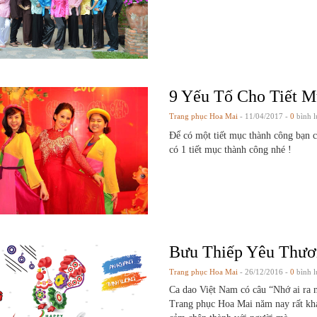
9 Yếu Tố Cho Tiết 
Trang phục Hoa Mai
- 11/04/2017 -
0
bình l
Để có một tiết mục thành công bạn c
có 1 tiết mục thành công nhé !
Bưu Thiếp Yêu Thươ
Trang phục Hoa Mai
- 26/12/2016 -
0
bình l
Ca dao Việt Nam có câu “Nhớ ai ra n
Trang phục Hoa Mai năm nay rất kh