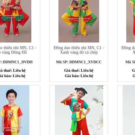
o thiếu nhi MN, C1 -
Đồng dao thiếu nhi MN, C1 -
Đồng da
 vàng Đông Hồ
Xanh vàng đỏ cá chép
X
P: DDMNC1_DVDH
Mã SP: DDMNC1_XVDCC
Mã S
á thuê: Liên hệ
Giá thuê: Liên hệ
G
iá bán: Liên hệ
Giá bán: Liên hệ
G