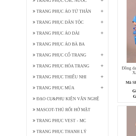
TRANG PHỤC CÁC NƯỚC
+
TRANG PHỤC ÁO TỨ THÂN
+
TRANG PHỤC DÂN TỘC
+
TRANG PHỤC ÁO DÀI
TRANG PHỤC ÁO BÀ BA
+
TRANG PHỤC CỔ TRANG
+
TRANG PHỤC HÓA TRANG
Đồng da
X
+
TRANG PHỤC THIẾU NHI
Mã S
+
TRANG PHỤC MÚA
Gi
G
ĐẠO CỤ&PHỤ KIỆN VĂN NGHỆ
MASCOT-THÚ RỐI HỞ MẶT
TRANG PHỤC VEST - MC
TRANG PHỤC THANH LÝ