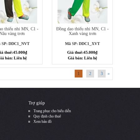
o thiếu nhi MN, C1 -
Đồng dao thiếu nhi MN, C1 -
Nâu vàng trơn
Xanh vàng trơn
 SP: DDC1_NVT
Mã SP: DDC1_XVT
iá thuê:45.000₫
Giá thuê:45.000₫
iá bán: Liên hệ
Giá bán: Liên hệ
1
2
3
»
Trợ giúp
Trang phục cho biểu diễn
Quy định cho thuê
Xem bản đồ