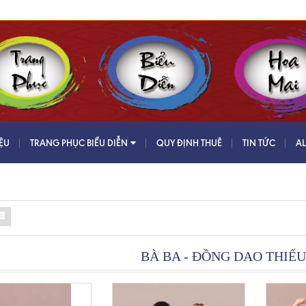
IỆU
TRANG PHỤC BIỂU DIỄN
QUY ĐỊNH THUÊ
TIN TỨC
A
BÀ BA - ĐỒNG DAO THIẾU