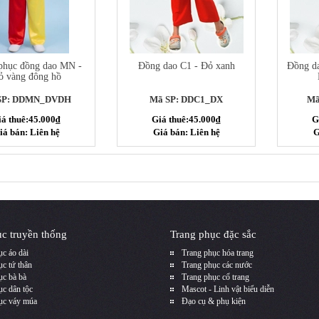
phục đồng dao MN -
Đồng dao C1 - Đỏ xanh
Đồng da
ỏ vàng đông hồ
SP: DDMN_DVDH
Mã SP: DDC1_DX
Mã
iá thuê:45.000₫
Giá thuê:45.000₫
G
iá bán: Liên hệ
Giá bán: Liên hệ
G
c truyền thống
Trang phục đặc sắc
c áo dài
Trang phục hóa trang
c tứ thân
Trang phục các nước
ục bà bà
Trang phục cổ trang
ục dân tộc
Mascot - Linh vật biểu diễn
ục váy múa
Đạo cụ & phụ kiện