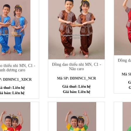
Đồng da
Đồng dao thiếu nhi MN, C1 -
o thiếu nhi MN, C1 -
Nâu caro
anh dương caro
Mã S
Mã SP: DDMNC1_NCR
P: DDMNC1_XDCR
G
Giá thuê: Liên hệ
á thuê: Liên hệ
G
Giá bán: Liên hệ
iá bán: Liên hệ