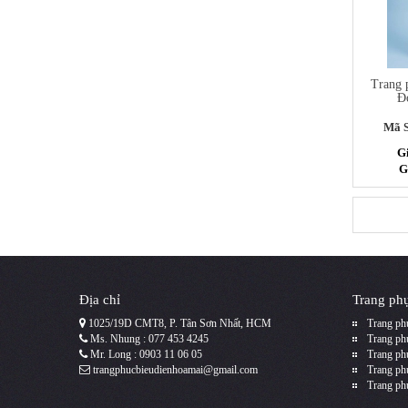
Trang 
Đ
Mã 
G
G
Địa chỉ
Trang phụ
1025/19D CMT8, P. Tân Sơn Nhất, HCM
Trang phụ
Ms. Nhung : 077 453 4245
Trang phụ
Mr. Long : 0903 11 06 05
Trang ph
trangphucbieudienhoamai@gmail.com
Trang ph
Trang ph