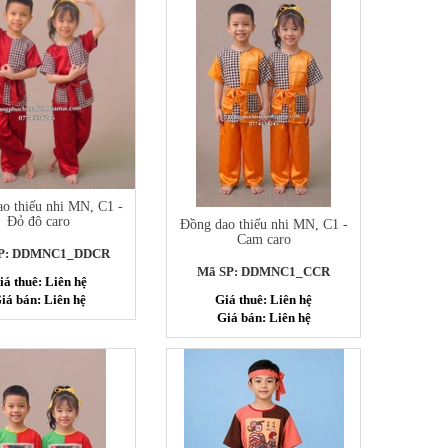
o thiếu nhi MN, C1 -
Đỏ đô caro
Đồng dao thiếu nhi MN, C1 -
Cam caro
P: DDMNC1_DDCR
Mã SP: DDMNC1_CCR
iá thuê: Liên hệ
Giá thuê: Liên hệ
iá bán: Liên hệ
Giá bán: Liên hệ