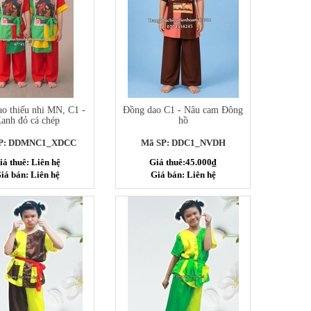
o thiếu nhi MN, C1 -
Đồng dao C1 - Nâu cam Đông
anh đỏ cá chép
hồ
P: DDMNC1_XDCC
Mã SP: DDC1_NVDH
iá thuê: Liên hệ
Giá thuê:45.000₫
iá bán: Liên hệ
Giá bán: Liên hệ