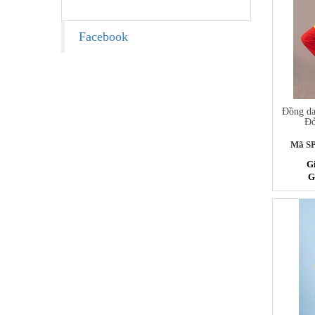
Facebook
Đồng da
Đỏ
Mã S
Gi
G