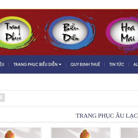
IỆU
TRANG PHỤC BIỂU DIỄN
QUY ĐỊNH THUÊ
TIN TỨC
A
TRANG PHỤC ÂU LẠC