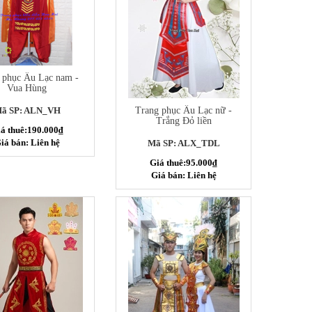
 phục Âu Lạc nam -
Vua Hùng
ã SP: ALN_VH
Trang phục Âu Lạc nữ -
Trắng Đỏ liền
á thuê:190.000₫
iá bán: Liên hệ
Mã SP: ALX_TDL
Giá thuê:95.000₫
Giá bán: Liên hệ