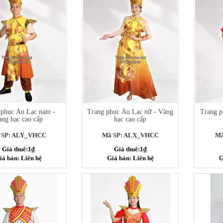
 phục Âu Lạc nam -
Trang phục Âu Lạc nữ - Vàng
Trang p
ng hạc cao cấp
hạc cao cấp
 SP: ALY_VHCC
Mã SP: ALX_VHCC
Mã
Giá thuê:1₫
Giá thuê:1₫
iá bán: Liên hệ
Giá bán: Liên hệ
G