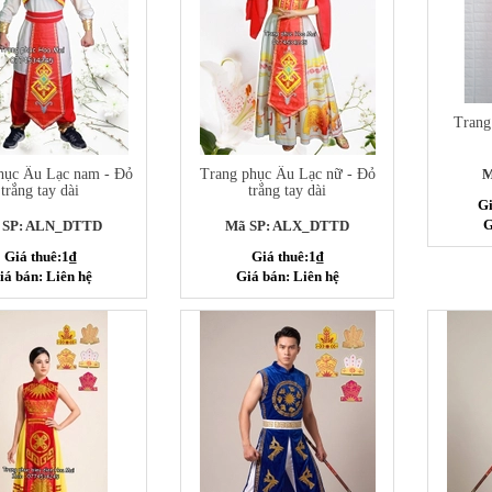
Trang
hục Âu Lạc nam - Đỏ
Trang phục Âu Lạc nữ - Đỏ
M
trắng tay dài
trắng tay dài
Gi
G
 SP: ALN_DTTD
Mã SP: ALX_DTTD
Giá thuê:1₫
Giá thuê:1₫
iá bán: Liên hệ
Giá bán: Liên hệ