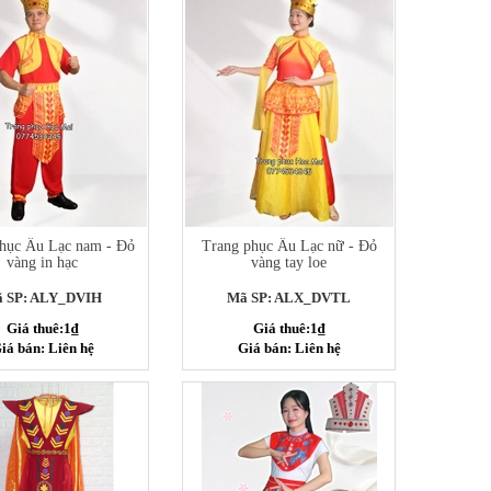
hục Âu Lạc nam - Đỏ
Trang phục Âu Lạc nữ - Đỏ
vàng in hạc
vàng tay loe
 SP: ALY_DVIH
Mã SP: ALX_DVTL
Giá thuê:1₫
Giá thuê:1₫
iá bán: Liên hệ
Giá bán: Liên hệ