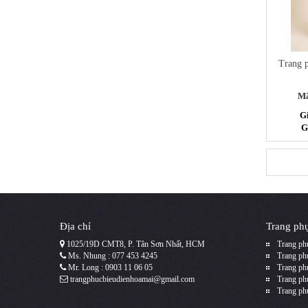
Trang 
Mã
G
G
Địa chỉ
Trang phụ
1025/19D CMT8, P. Tân Sơn Nhất, HCM
Trang phụ
Ms. Nhung : 077 453 4245
Trang phụ
Mr. Long : 0903 11 06 05
Trang ph
trangphucbieudienhoamai@gmail.com
Trang ph
Trang ph