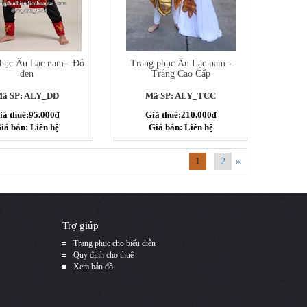
hục Âu Lạc nam - Đỏ
Trang phục Âu Lạc nam -
đen
Trắng Cao Cấp
ã SP: ALY_DD
Mã SP: ALY_TCC
iá thuê:95.000₫
Giá thuê:210.000₫
iá bán: Liên hệ
Giá bán: Liên hệ
1
2
»
Trợ giúp
Trang phục cho biểu diễn
Quy định cho thuê
Xem bản đồ