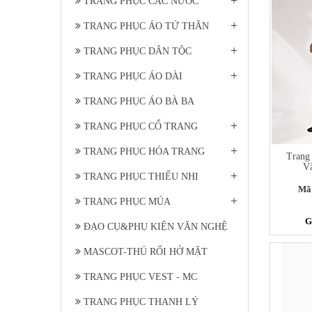
TRANG PHỤC CÁC NƯỚC
+
TRANG PHỤC ÁO TỨ THÂN
+
TRANG PHỤC DÂN TỘC
+
TRANG PHỤC ÁO DÀI
TRANG PHỤC ÁO BÀ BA
+
TRANG PHỤC CỔ TRANG
+
TRANG PHỤC HÓA TRANG
Trang
Và
+
TRANG PHỤC THIẾU NHI
Mã
+
TRANG PHỤC MÚA
G
ĐẠO CỤ&PHỤ KIỆN VĂN NGHỆ
MASCOT-THÚ RỐI HỞ MẶT
TRANG PHỤC VEST - MC
TRANG PHỤC THANH LÝ