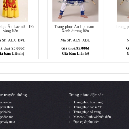
phục Âu Lạc nữ - Đỏ
Trang phục Âu Lạc nam -
Trang p
vàng liền
Xanh dương liền
 SP: ALX_DVL
Mã SP: ALY_XDL
M
iá thuê:95.000₫
Giá thuê:95.000₫
G
iá bán: Liên hệ
Giá bán: Liên hệ
G
c truyền thống
Trang phục đặc sắc
c áo dài
Trang phục hóa trang
c tứ thân
Trang phục các nước
ục bà bà
Trang phục cổ trang
ục dân tộc
Mascot - Linh vật biểu diễn
ục váy múa
Đạo cụ & phụ kiện