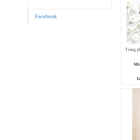
Facebook
Trang p
Mã
G