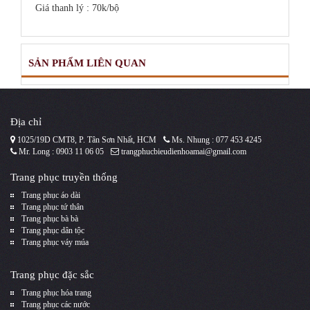
Giá thanh lý : 70k/bộ
SẢN PHẨM LIÊN QUAN
Địa chỉ
1025/19D CMT8, P. Tân Sơn Nhất, HCM
Ms. Nhung : 077 453 4245
Mr. Long : 0903 11 06 05
trangphucbieudienhoamai@gmail.com
Trang phục truyền thống
Trang phục áo dài
Trang phục tứ thân
Trang phục bà bà
Trang phục dân tộc
Trang phục váy múa
Trang phục đặc sắc
Trang phục hóa trang
Trang phục các nước