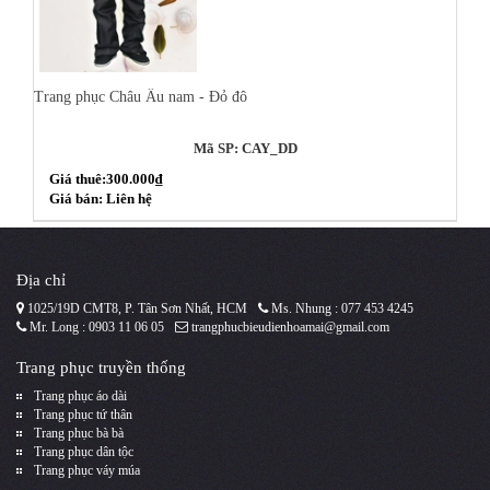
Trang phục Châu Âu nam - Đỏ đô
Mã SP: CAY_DD
Giá thuê:300.000₫
Giá bán: Liên hệ
Địa chỉ
1025/19D CMT8, P. Tân Sơn Nhất, HCM
Ms. Nhung : 077 453 4245
Mr. Long : 0903 11 06 05
trangphucbieudienhoamai@gmail.com
Trang phục truyền thống
Trang phục áo dài
Trang phục tứ thân
Trang phục bà bà
Trang phục dân tộc
Trang phục váy múa