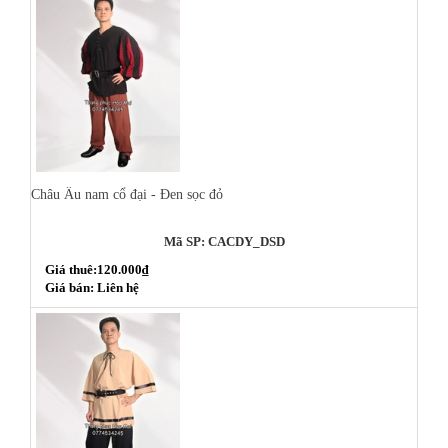
Châu Âu nam cổ đại - Đen sọc đỏ
Mã SP: CACDY_DSD
Giá thuê:120.000₫
Giá bán: Liên hệ