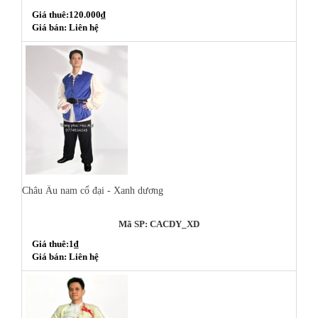
Giá thuê:120.000₫
Giá bán: Liên hệ
Châu Âu nam cổ đại - Xanh dương
Mã SP: CACDY_XD
Giá thuê:1₫
Giá bán: Liên hệ