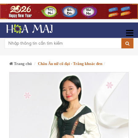
Trang chủ
Châu Âu nữ cổ đại - Trắng khoác đen