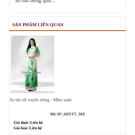
áo dài bưng quả...
SẢN PHẨM LIÊN QUAN
Áo dài nữ truyền thống - Mầm xanh
Mã SP: ADXTT_MX
Giá thuê: Liên hệ
Giá bán: Liên hệ