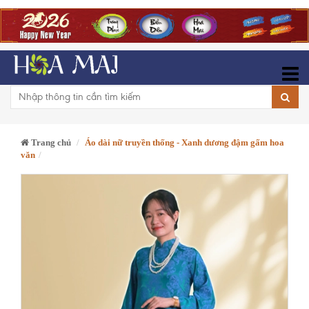
Trang chủ
Áo dài nữ truyền thống - Xanh dương đậm gấm hoa
văn