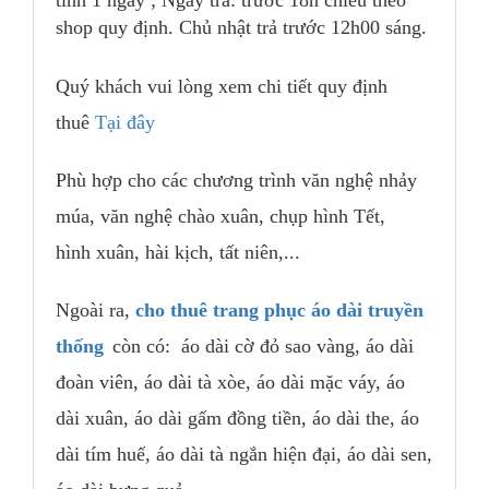
tính 1 ngày ; Ngày trả: trước 18h chiều theo
shop quy định. Chủ nhật trả trước 12h00 sáng.
Quý khách vui lòng xem chi tiết quy định
thuê
Tại đây
Phù hợp cho các chương trình văn nghệ nhảy
múa, văn nghệ chào xuân, chụp hình Tết,
hình xuân, hài kịch, tất niên,...
Ngoài ra,
cho thuê trang phục áo dài truyền
thống
còn có: áo dài cờ đỏ sao vàng, áo dài
đoàn viên, áo dài tà xòe, áo dài mặc váy, áo
dài xuân, áo dài gấm đồng tiền, áo dài the, áo
dài tím huế, áo dài tà ngắn hiện đại, áo dài sen,