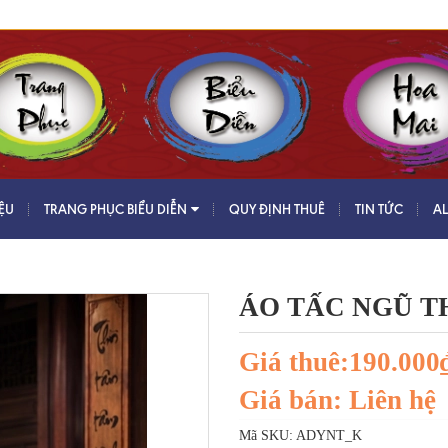
IỆU
TRANG PHỤC BIỂU DIỄN
QUY ĐỊNH THUÊ
TIN TỨC
A
ÁO TẤC NGŨ T
Giá thuê:190.000
Giá bán: Liên hệ
Mã SKU:
ADYNT_K