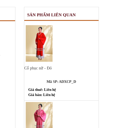
SẢN PHẨM LIÊN QUAN
h
Cổ phục nữ - Đỏ
Mã SP: ADXCP_D
Giá thuê: Liên hệ
Giá bán: Liên hệ