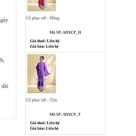
Cổ phục nữ - Hồng
Ngày
Mã SP: ADXCP_H
Giá thuê: Liên hệ
Giá bán: Liên hệ
h,
 dài
Cổ phục nữ - Tím
Mã SP: ADXCP_T
Giá thuê: Liên hệ
Giá bán: Liên hệ