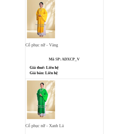
Cổ phục nữ - Vàng
Mã SP: ADXCP_V
Giá thuê: Liên hệ
Giá bán: Liên hệ
Cổ phục nữ - Xanh Lá