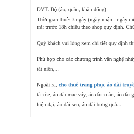
ĐVT: Bộ (áo, quần, khăn đống)
Thời gian thuê: 3 ngày (ngày nhận - ngày di
trả: trước 18h chiều theo shop quy định. Ch
Quý khách vui lòng xem chi tiết quy định t
Phù hợp cho các chương trình văn nghệ nhảy
tất niên,...
Ngoài ra,
cho thuê trang phục áo dài truy
tà xòe, áo dài mặc váy, áo dài xuân, áo dài g
hiện đại, áo dài sen, áo dài bưng quả...