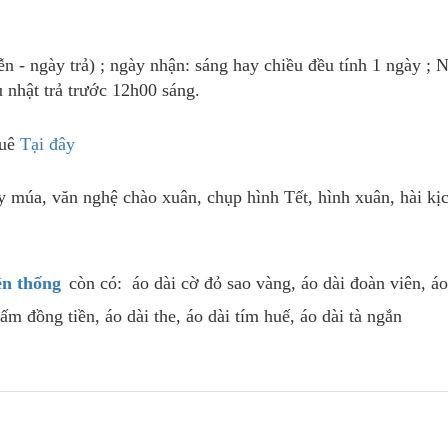
ễn - ngày trả) ; ngày nhận: sáng hay chiều đều tính 1 ngày ; 
ủ nhật trả trước 12h00 sáng.
huê
Tại đây
 múa, văn nghệ chào xuân, chụp hình Tết, hình xuân, hài kịc
ền thống
còn có: áo dài cờ đỏ sao vàng, áo dài đoàn viên, áo
ấm đồng tiền, áo dài the, áo dài tím huế, áo dài tà ngắn