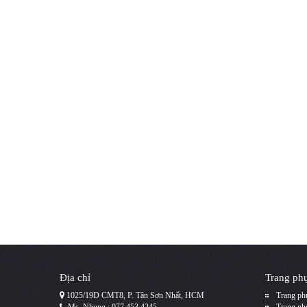
Địa chỉ
Trang phụ
1025/19D CMT8, P. Tân Sơn Nhất, HCM
Trang phụ
Ms. Nhung : 077 453 4245
Trang phụ