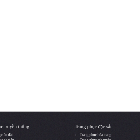
c truyền thống
Trang phục đặc sắc
c áo dài
Trang phục hóa trang
c tứ thân
Trang phục các nước