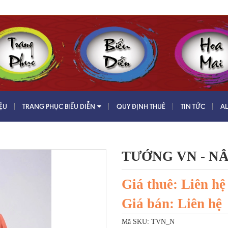
IỆU
TRANG PHỤC BIỂU DIỄN
QUY ĐỊNH THUÊ
TIN TỨC
A
TƯỚNG VN - N
Giá thuê: Liên hệ
Giá bán: Liên hệ
Mã SKU:
TVN_N