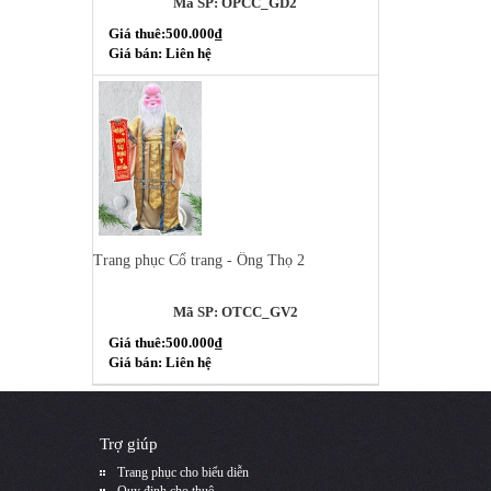
Mã SP: OPCC_GD2
Giá thuê:500.000₫
Giá bán: Liên hệ
Trang phục Cổ trang - Ông Thọ 2
Mã SP: OTCC_GV2
Giá thuê:500.000₫
Giá bán: Liên hệ
Trợ giúp
Trang phục cho biểu diễn
Quy định cho thuê