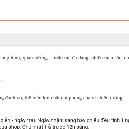
 chụp hình, quan tướng,... mẫu mã đa dạng, nhiều màu sắc, ch
ế
ng đánh võ, thể hiện khí chất oai phong của vị chiến tướng
 diễn - ngày trả). Ngày nhận: sáng hay chiều đều tính 1 n
 của shop. Chủ nhật trả trước 12h sáng.