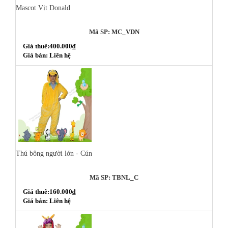
Mascot Vịt Donald
Mã SP: MC_VDN
Giá thuê:400.000₫
Giá bán: Liên hệ
Thú bông người lớn - Cún
Mã SP: TBNL_C
Giá thuê:160.000₫
Giá bán: Liên hệ