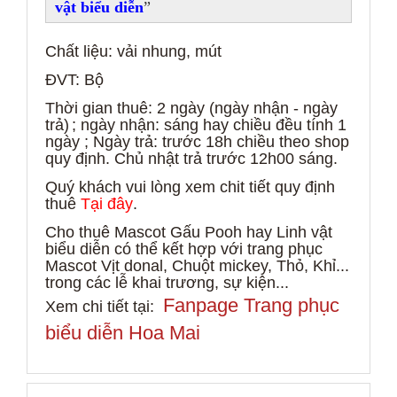
vật biểu diễn
Chất liệu: vải nhung, mút
ĐVT: Bộ
Thời gian thuê:
2 ngày (ngày nhận - ngày
trả)
; ngày nhận: sáng hay chiều đều tính 1
ngày ; Ngày trả: trước 18h chiều theo shop
quy định. Ch
ủ nhật trả trước 12h00 sáng.
Quý khách vui lòng xem chit tiết quy định
thuê
Tại đây
.
Cho thu
ê
Mascot Gấu Pooh
hay Linh vật
biểu diễn có thể kết hợp với trang phục
Mascot V
ị
t donal, Chuột mickey, Thỏ, Khỉ...
trong c
ác lễ khai trương, sự kiện...
Fanpage Trang phục
Xem chi tiết tại:
biểu diễn Hoa Mai