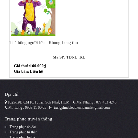
Thú bông người lớn - Khủng Long tím
Mã SP: TBNL_KL
Giá thuê:160.000₫
Giá bán: Liên hệ
Địa chỉ
1025/19D CMT8, P. Tân Sơn Nhất, HCM
Ms. Nhung : 077 453 4245
Mr. Long : 0903 11 06 05
trangphucbieudienhoamai@gmail.com
Trang phục truyền thống
Trang phục áo dài
Trang phục tứ thân
Trang phục bà bà