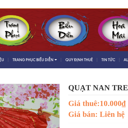
IỆU
TRANG PHỤC BIỂU DIỄN
QUY ĐỊNH THUÊ
TIN TỨC
A
QUẠT NAN TRE
Giá thuê:10.000₫
Giá bán: Liên hệ