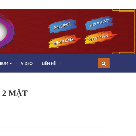
LBUM
VIDEO
LIÊN HỆ
 2 MẶT