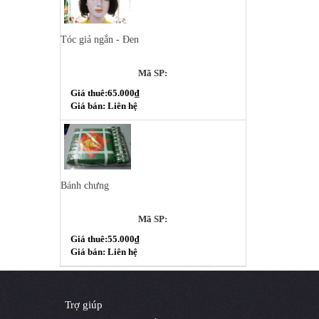
Tóc giả ngắn - Đen
Mã SP:
Giá thuê:65.000₫
Giá bán: Liên hệ
Bánh chưng
Mã SP:
Giá thuê:55.000₫
Giá bán: Liên hệ
Trợ giúp