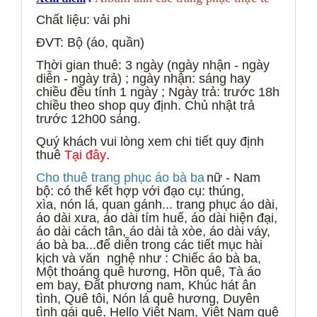
Chất liệu: v
ải
phi
ĐVT: B
ộ (áo, quần)
Thời gian thuê: 3 ngày (ngày nhận - ngày
diễn - ngày trả) ; ngày nhận: sáng hay
chiều đều tính 1 ngày ;
Ngày trả: trước 18h
chiều theo shop quy định. Ch
ủ nhật trả
trước 12h00 sáng.
Quý khách vui lòng xem chi tiết quy định
thuê
Tại đây
.
Cho thuê trang phục áo bà ba
n
ữ
- Nam
bộ:
có thể kết hợp với
đạo cụ: thúng,
xìa, nón lá, quan gánh...
trang phục áo dài,
áo dài xưa, áo dài tím huế, áo d
ài
hiện đại,
áo dài cách tân, áo dài tà xòe, áo dài váy,
áo bà ba...để diễn trong các tiết mục hài
kịch và văn nghệ như : Chiếc áo bà ba,
Một thoáng quê hương, Hồn quê, Tà áo
em bay, Đất phương nam, Khúc hát ân
tình, Quê tôi, Nón lá quê hương, Duyên
tình gái quê, Hello Việt Nam, Việt Nam quê