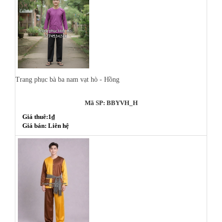
Trang phục bà ba nam vạt hò - Hồng
Mã SP: BBYVH_H
Giá thuê:1₫
Giá bán: Liên hệ