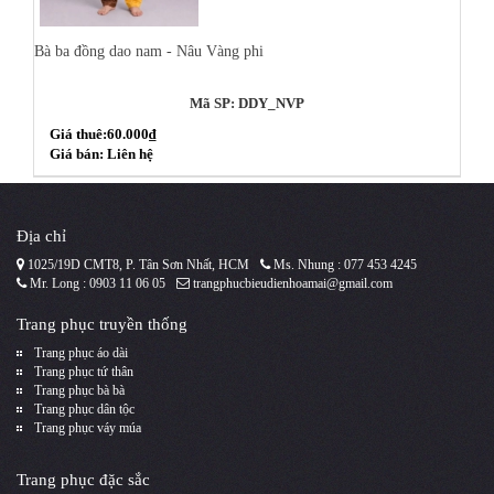
Bà ba đồng dao nam - Nâu Vàng phi
Mã SP: DDY_NVP
Giá thuê:60.000₫
Giá bán: Liên hệ
Địa chỉ
1025/19D CMT8, P. Tân Sơn Nhất, HCM
Ms. Nhung : 077 453 4245
Mr. Long : 0903 11 06 05
trangphucbieudienhoamai@gmail.com
Trang phục truyền thống
Trang phục áo dài
Trang phục tứ thân
Trang phục bà bà
Trang phục dân tộc
Trang phục váy múa
Trang phục đặc sắc