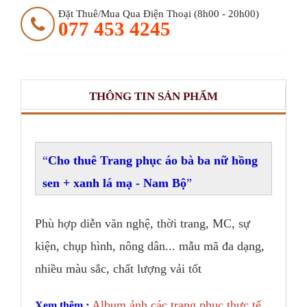
Đặt Thuê/mua Qua Điện Thoại (8h00 - 20h00)
077 453 4245
THÔNG TIN SẢN PHẨM
Cho th
u
ê Trang ph
ục áo bà ba n
ữ hồng
sen + xanh lá
mạ - Nam Bộ
Phù hợp diễn văn nghệ, thời trang, MC, sự
kiện, chụp hình, nông dân... mẫu mã đa dạng,
nhiều màu sắc, chất lượng vải tốt
Album ảnh các trang phục thực tế
Xem thêm
: