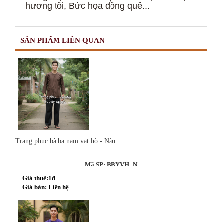
hương tôi, Bức họa đồng quê...
SẢN PHẨM LIÊN QUAN
Trang phục bà ba nam vạt hò - Nâu
Mã SP: BBYVH_N
Giá thuê:1₫
Giá bán: Liên hệ