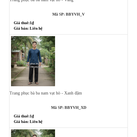
Mã SP: BBYVH_V
Giá thuê:1₫
Giá bán: Liên hệ
Trang phục bà ba nam vạt hò - Xanh đậm
Mã SP: BBYVH_XD
Giá thuê:1₫
Giá bán: Liên hệ