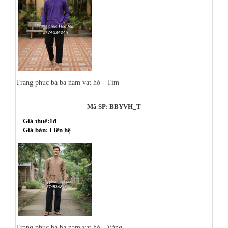
Trang phục bà ba nam vạt hò - Tím
Mã SP: BBYVH_T
Giá thuê:1₫
Giá bán: Liên hệ
Trang phục bà ba nam vạt hò - Vàng