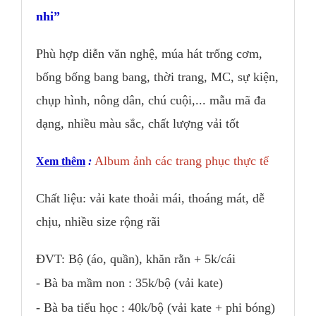
nhi
Phù hợp diễn văn nghệ, múa hát trống cơm,
bống bống bang bang, thời trang, MC, sự kiện,
chụp hình, nông dân, chú cuội,... mẫu mã đa
dạng, nhiều màu sắc, chất lượng vải tốt
Album ảnh các trang phục thực tế
Xem thêm
:
Chất liệu: vải kate thoải mái, thoáng mát, dễ
chịu, nhiều size rộng rãi
ĐVT: Bộ (áo, quần), khăn rằn + 5k/cái
- Bà ba mầm non : 35k/bộ (vải kate)
- Bà ba tiểu học : 40k/bộ (vải kate + phi bóng)