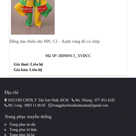
Đồng dao thiếu nhi MN, C1 - Xanh vàng đỏ cá chép
Mã SP: DDMNC1_XVDCC
Giá thuê: Liên hệ
Giá bán: Liên hệ
Địa chỉ
1025/19D CMT8, P. Tân Sơn Nhất, HCM
Ms. Nhung : 077 453 4245
Mr. Long : 0903 11 06 05
trangphucbieudienhoamai@gmail.com
Trang phục truyền thống
Trang phục áo dài
Trang phục tứ thân
Trang phục bà bà