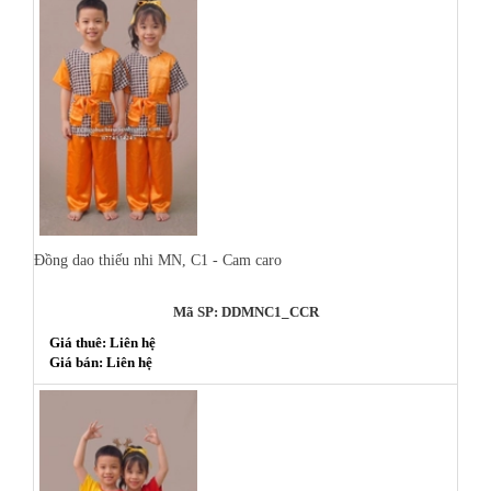
Đồng dao thiếu nhi MN, C1 - Cam caro
Mã SP: DDMNC1_CCR
Giá thuê: Liên hệ
Giá bán: Liên hệ