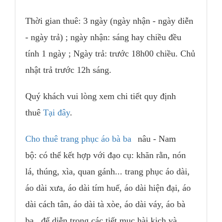
Thời gian thuê: 3 ngày (ngày nhận - ngày diễn
- ngày trả) ; ngày nhận: sáng hay chiều đều
tính 1 ngày ; Ngày trả: trước 18h00 chiều. Chủ
nhật trả trước 12h sáng.
Quý khách vui lòng xem chi tiết quy định
thuê
Tại đây
.
Cho thuê trang phục áo bà ba
n
âu
- Nam
bộ:
có thể kết hợp với
đạo cụ: kh
ăn rằn,
nón
lá, thúng, xìa, quan gánh...
trang phục áo dài,
áo dài xưa, áo dài tím huế, áo d
ài
hiện đại, áo
dài cách tân, áo dài tà xòe, áo dài váy, áo bà
ba...để diễn trong các tiết mục hài kịch và