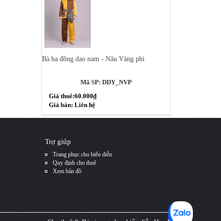
Bà ba đồng dao nam - Nâu Vàng phi
Mã SP: DDY_NVP
Giá thuê:60.000₫
Giá bán: Liên hệ
Trợ giúp
Trang phục cho biểu diễn
Quy định cho thuê
Xem bản đồ