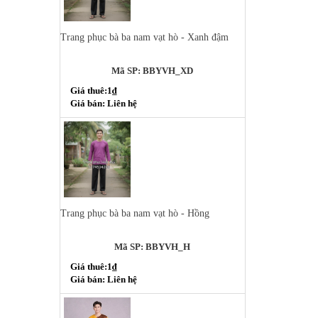
Trang phục bà ba nam vạt hò - Xanh đậm
Mã SP: BBYVH_XD
Giá thuê:1₫
Giá bán: Liên hệ
Trang phục bà ba nam vạt hò - Hồng
Mã SP: BBYVH_H
Giá thuê:1₫
Giá bán: Liên hệ