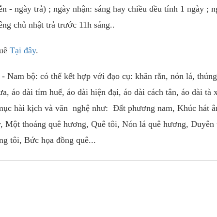
n - ngày trả) ; ngày nhận: sáng hay chiều đều tính 1 ngày ; 
êng chủ nhật trả trước 11h sáng..
huê
Tại đây
.
- Nam bộ: có thể kết hợp với đạo cụ: khăn rằn, nón lá, thúng
a, áo dài tím huế, áo dài hiện đại, áo dài cách tân, áo dài tà 
iết mục hài kịch và văn nghệ như: Đất phương nam, Khúc hát â
y, Một thoáng quê hương, Quê tôi, Nón lá quê hương, Duyên 
g tôi, Bức họa đồng quê...