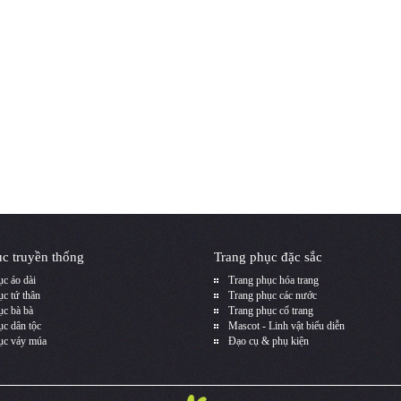
c truyền thống
Trang phục đặc sắc
c áo dài
Trang phục hóa trang
c tứ thân
Trang phục các nước
ục bà bà
Trang phục cổ trang
ục dân tộc
Mascot - Linh vật biểu diễn
ục váy múa
Đạo cụ & phụ kiện