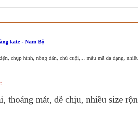
àng kate - Nam Bộ
iện, chụp hình, nông dân, chú cuội,... mẫu mã đa dạng, nhiề
ế
ái, thoáng mát, dễ chịu, nhiều size rộ