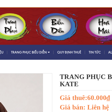
IỆU
TRANG PHỤC BIỂU DIỄN
QUY ĐỊNH THUÊ
TIN TỨC
A
TRANG PHỤC B
KATE
Giá thuê:60.000₫
Giá bán: Liên hệ