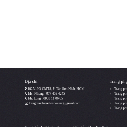
Địa chỉ
Trang phụ
1025/19D CMT8, P. Tân Sơn Nhất, HCM
Trang phụ
Ms. Nhung : 077 453 4245
Trang phụ
Mr. Long : 0903 11 06 05
Trang ph
trangphucbieudienhoamai@gmail.com
Trang ph
Trang ph