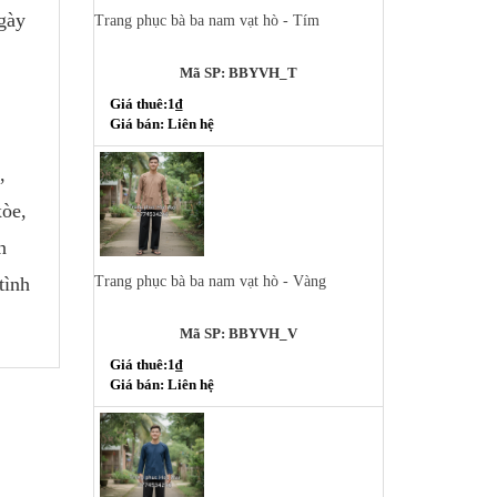
ngày
Trang phục bà ba nam vạt hò - Tím
Mã SP: BBYVH_T
Giá thuê:1₫
Giá bán: Liên hệ
,
xòe,
n
tình
Trang phục bà ba nam vạt hò - Vàng
Mã SP: BBYVH_V
Giá thuê:1₫
Giá bán: Liên hệ