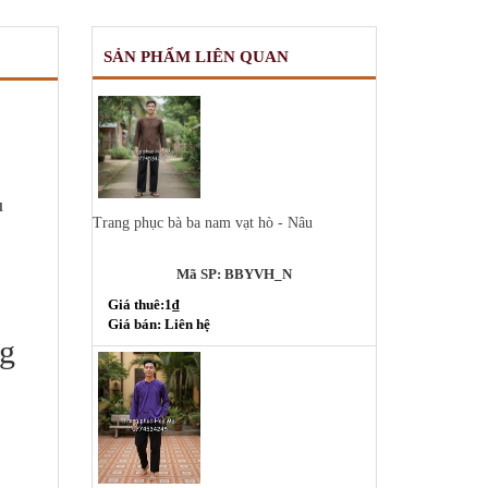
SẢN PHẨM LIÊN QUAN
u
Trang phục bà ba nam vạt hò - Nâu
Mã SP: BBYVH_N
Giá thuê:1₫
Giá bán: Liên hệ
ng