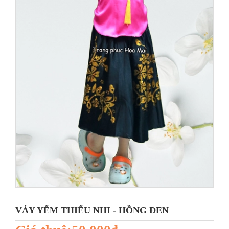
VÁY YẾM THIẾU NHI - HỒNG ĐEN