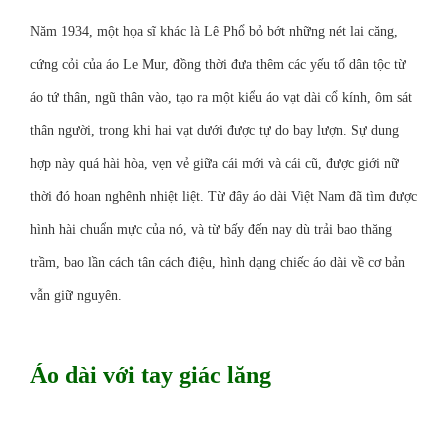
Năm 1934, một họa sĩ khác là
Lê Phổ
bỏ bớt những nét lai căng,
cứng cỏi của áo Le Mur, đồng thời đưa thêm các yếu tố dân tộc từ
áo tứ thân, ngũ thân vào, tạo ra một kiểu áo vạt dài cổ kính, ôm sát
thân người, trong khi hai vạt dưới được tự do bay lượn. Sự dung
hợp này quá hài hòa, vẹn vẻ giữa cái mới và cái cũ, được giới nữ
thời đó hoan nghênh nhiệt liệt. Từ đây áo dài Việt Nam đã tìm được
hình hài chuẩn mực của nó, và từ bấy đến nay dù trải bao thăng
trầm, bao lần cách tân cách điệu, hình dạng chiếc áo dài về cơ bản
vẫn giữ nguyên.
Áo dài với tay giác lăng