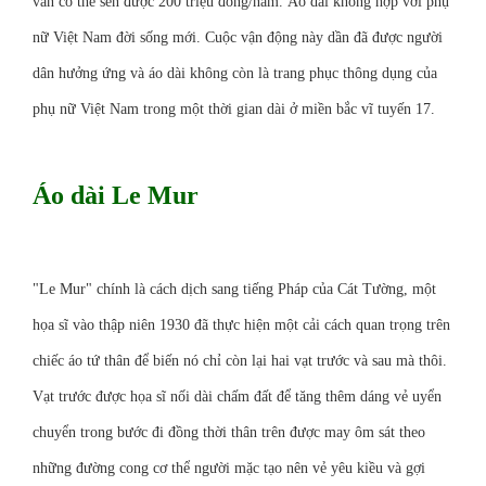
vắn có thể sẻn được 200 triệu đồng/năm. Áo dài không hợp với phụ
nữ Việt Nam đời sống mới. Cuộc vận động này dần đã được người
dân hưởng ứng và áo dài không còn là trang phục thông dụng của
phụ nữ Việt Nam trong một thời gian dài ở miền bắc
vĩ tuyến 17.
Áo dài Le Mur
"Le Mur" chính là cách dịch sang
tiếng Pháp
của
Cát Tường
, một
họa sĩ
vào
thập niên 1930
đã thực hiện một cải cách quan trọng trên
chiếc áo tứ thân để biến nó chỉ còn lại hai vạt trước và sau mà thôi.
Vạt trước được họa sĩ nối dài chấm đất để tăng thêm dáng vẻ uyển
chuyển trong bước đi đồng thời thân trên được may ôm sát theo
những đường cong cơ thể người mặc tạo nên vẻ yêu kiều và gợi