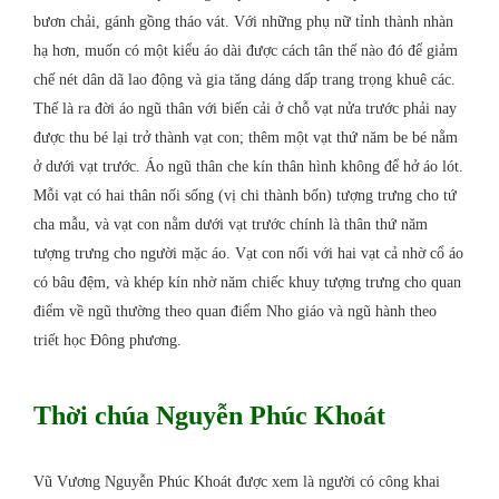
bươn chải, gánh gồng tháo vát. Với những phụ nữ tỉnh thành nhàn
hạ hơn, muốn có một kiểu áo dài được cách tân thế nào đó để giảm
chế nét dân dã lao động và gia tăng dáng dấp trang trọng khuê các.
Thế là ra đời áo ngũ thân với biến cải ở chỗ vạt nửa trước phải nay
được thu bé lại trở thành vạt con; thêm một vạt thứ năm be bé nằm
ở dưới vạt trước. Áo ngũ thân che kín thân hình không để hở áo lót.
Mỗi vạt có hai thân nối sống (vị chi thành bốn) tượng trưng cho tứ
cha mẫu, và vạt con nằm dưới vạt trước chính là thân thứ năm
tượng trưng cho người mặc áo. Vạt con nối với hai vạt cả nhờ cổ áo
có bâu đệm, và khép kín nhờ năm chiếc khuy tượng trưng cho quan
điểm về ngũ thường theo quan điểm Nho giáo và ngũ hành theo
triết học Đông phương.
Thời chúa Nguyễn Phúc Khoát
Vũ Vương Nguyễn Phúc Khoát được xem là người có công khai