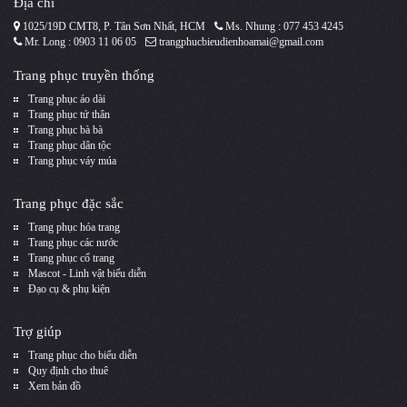
Địa chỉ
1025/19D CMT8, P. Tân Sơn Nhất, HCM
Ms. Nhung : 077 453 4245
Mr. Long : 0903 11 06 05
trangphucbieudienhoamai@gmail.com
Trang phục truyền thống
Trang phục áo dài
Trang phục tứ thân
Trang phục bà bà
Trang phục dân tộc
Trang phục váy múa
Trang phục đặc sắc
Trang phục hóa trang
Trang phục các nước
Trang phục cổ trang
Mascot - Linh vật biểu diễn
Đạo cụ & phụ kiện
Trợ giúp
Trang phục cho biểu diễn
Quy định cho thuê
Xem bản đồ