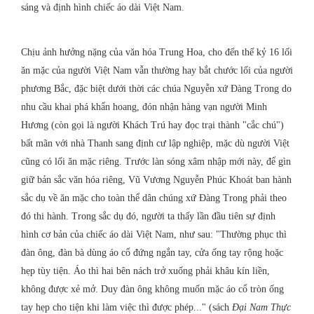
sáng và định hình chiếc áo dài Việt Nam.
Chịu ảnh hưởng nặng của văn hóa Trung Hoa, cho đến thế kỷ 16 lối
ăn mặc của người Việt Nam vẫn thường hay bắt chước lối của người
phương Bắc, đặc biệt dưới thời các chúa Nguyễn xứ Đàng Trong do
nhu cầu khai phá khẩn hoang, đón nhận hàng vạn người Minh
Hương (còn gọi là người Khách Trú hay đọc trại thành "cắc chú")
bất mãn với nhà Thanh sang định cư lập nghiệp, mặc dù người Việt
cũng có lối ăn mặc riêng. Trước làn sóng xâm nhập mới này, để gìn
giữ bản sắc văn hóa riêng, Vũ Vương Nguyễn Phúc Khoát ban hành
sắc dụ về ăn mặc cho toàn thể dân chúng xứ Đàng Trong phải theo
đó thi hành. Trong sắc dụ đó, người ta thấy lần đầu tiên sự định
hình cơ bản của chiếc áo dài Việt Nam, như sau: "Thường phục thì
đàn ông, đàn bà dùng áo cổ đứng ngắn tay, cửa ống tay rộng hoặc
hẹp tùy tiện. Áo thì hai bên nách trở xuống phải khâu kín liền,
không được xẻ mở. Duy đàn ông không muốn mặc áo cổ tròn ống
tay hẹp cho tiện khi làm việc thì được phép..." (sách
Đại Nam Thực