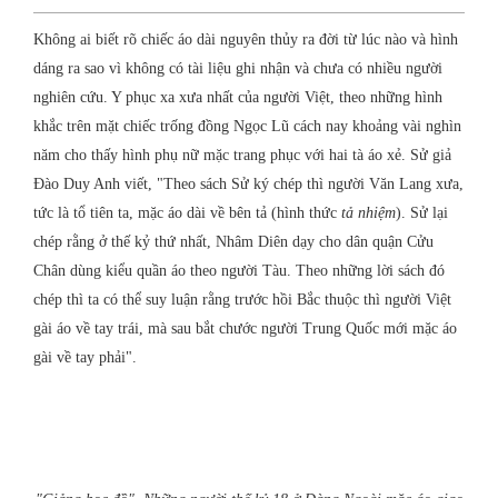
Không ai biết rõ chiếc áo dài nguyên thủy ra đời từ lúc nào và hình
dáng ra sao vì không có tài liệu ghi nhận và chưa có nhiều người
nghiên cứu. Y phục xa xưa nhất của người Việt, theo những hình
khắc trên mặt chiếc trống đồng Ngọc Lũ cách nay khoảng vài nghìn
năm cho thấy hình phụ nữ mặc trang phục với hai tà áo xẻ. Sử giả
Đào Duy Anh viết, "Theo sách Sử ký chép thì người Văn Lang xưa,
tức là tổ tiên ta, mặc áo dài về bên tả (hình thức
tả nhiệm
). Sử lại
chép rằng ở thế kỷ thứ nhất, Nhâm Diên dạy cho dân quận Cửu
Chân dùng kiểu quần áo theo người Tàu. Theo những lời sách đó
chép thì ta có thể suy luận rằng trước hồi Bắc thuộc thì người Việt
gài áo về tay trái, mà sau bắt chước người Trung Quốc mới mặc áo
gài về tay phải".