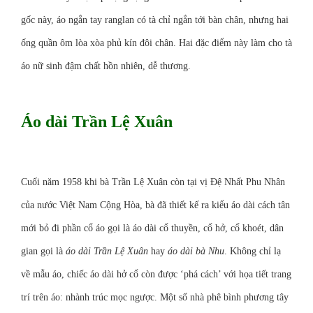
gốc này, áo ngắn tay ranglan có tà chỉ ngắn tới bàn chân, nhưng hai
ống quần ôm lòa xòa phủ kín đôi chân. Hai đặc điểm này làm cho tà
áo nữ sinh đậm chất hồn nhiên, dễ thương.
Áo dài Trần Lệ Xuân
Cuối năm 1958 khi bà
Trần Lệ Xuân
còn tại vị Đệ Nhất Phu Nhân
của nước
Việt Nam Cộng Hòa
, bà đã thiết kế ra kiểu áo dài cách tân
mới bỏ đi phần cổ áo gọi là áo dài cổ thuyền, cổ hở, cổ khoét, dân
gian gọi là
áo dài Trần Lệ Xuân
hay
áo dài bà Nhu
. Không chỉ lạ
về mẫu áo, chiếc áo dài hở cổ còn được ‘phá cách’ với họa tiết trang
trí trên áo: nhành trúc mọc ngược. Một số nhà phê bình phương tây