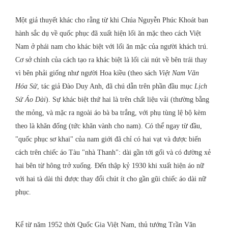
Một giả thuyết khác cho rằng từ khi Chúa Nguyễn Phúc Khoát ban
hành sắc dụ về quốc phục đã xuất hiện lối ăn mặc theo cách Việt
Nam ở phái nam cho khác biệt với lối ăn mặc của người khách trú.
Cơ sở chính của cách tạo ra khác biệt là lối cài nút về bên trái thay
vì bên phải giống như người Hoa kiều (theo sách
Việt Nam Văn
Hóa Sử
, tác giả Đào Duy Anh, đã chú dẫn trên phần đầu mục
Lịch
Sử Áo Dài
). Sự khác biệt thứ hai là trên chất liệu vải (thường bằng
the mỏng, và mặc ra ngoài áo bà ba trắng, với phụ tùng lệ bộ kèm
theo là khăn đống (tức khăn vành cho nam). Có thể ngay từ đầu,
"quốc phục sơ khai" của nam giới đã chỉ có hai vạt và được biến
cách trên chiếc áo Tàu "nhà Thanh": dài gần tới gối và có đường xẻ
hai bên từ hông trở xuống. Đến thập kỷ 1930 khi xuất hiện áo nữ
với hai tà dài thì được thay đổi chút ít cho gần gũi chiếc áo dài nữ
phục.
Kể từ năm 1952 thời Quốc Gia Việt Nam, thủ tướng Trần Văn