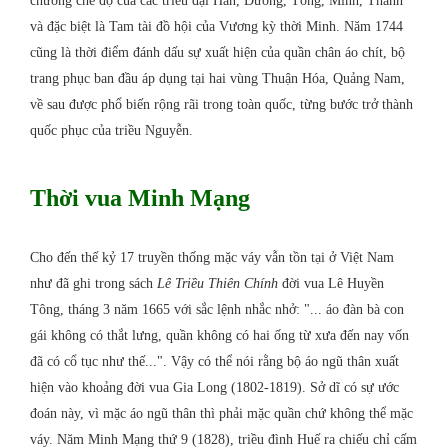
chương chế độ của các triều đại Hán, Đường, Tống, Minh, Thanh
và đặc biệt là Tam tài đồ hội của Vương kỳ thời Minh. Năm 1744
cũng là thời điểm đánh dấu sự xuất hiện của quần chân áo chít, bộ
trang phục ban đầu áp dụng tại hai vùng Thuận Hóa, Quảng Nam,
về sau được phổ biến rộng rãi trong toàn quốc, từng bước trở thành
quốc phục của triều Nguyễn.
Thời vua Minh Mạng
Cho đến thế kỷ 17 truyền thống mặc váy vẫn tồn tại ở Việt Nam
như đã ghi trong sách
Lê Triều Thiên Chính
đời vua Lê Huyền
Tông, tháng 3 năm 1665 với sắc lệnh nhắc nhở: "... áo đàn bà con
gái không có thắt lưng, quần không có hai ống từ xưa đến nay vốn
đã có cổ tục như thế...". Vậy có thể nói rằng bộ áo ngũ thân xuất
hiện vào khoảng đời vua Gia Long (1802-1819). Sở dĩ có sự ước
đoán này, vì mặc áo ngũ thân thì phải mặc quần chứ không thể mặc
váy. Năm Minh Mạng thứ 9 (1828), triều đình Huế ra chiếu chỉ cấm