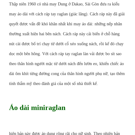
Thập niên 1960
có nhà may Dung ở
Dakao
,
Sài Gòn
đưa ra kiểu
may áo dài với cách ráp tay
raglan
(giác lăng). Cách ráp này đã giải
quyết được vấn đề khó khăn nhất khi may áo dài: những nếp nhăn
thường xuất hiện hai bên nách. Cách ráp này cải biến ở chỗ hàng
nút cài được bố trí chạy từ dưới cổ xéo xuống nách, rồi kế đó chạy
dọc một bên hông. Với cách ráp tay raglan làn vải được bo sít sao
theo thân hình người mặc từ dưới nách đến lườn eo, khiến chiếc áo
dài ôm khít từng đường cong của thân hình người phụ nữ, tạo thêm
tính thẩm mỹ theo đánh giá của một số nhà thiết kế.
Áo dài miniraglan
hiên bản này được áp dụng rộng rãi cho nữ sinh. Theo phiên bản