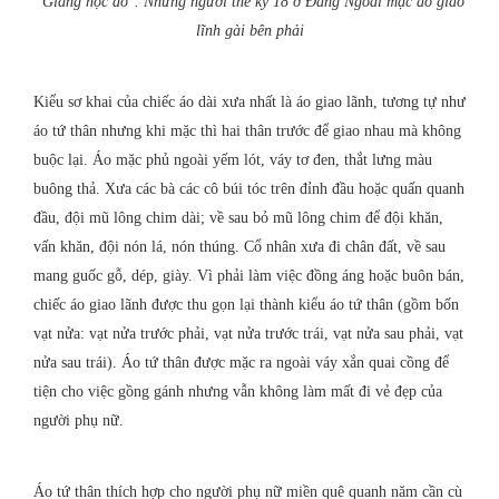
"Giảng học đồ". Những người thế kỷ 18 ở Đàng Ngoài mặc áo giao
lĩnh gài bên phải
Kiểu sơ khai của chiếc áo dài xưa nhất là áo giao lãnh, tương tự như
áo tứ thân nhưng khi mặc thì hai thân trước để giao nhau mà không
buộc lại. Áo mặc phủ ngoài yếm lót, váy tơ đen, thắt lưng màu
buông thả. Xưa các bà các cô búi tóc trên đỉnh đầu hoặc quấn quanh
đầu, đội mũ lông chim dài; về sau bỏ mũ lông chim để đội khăn,
vấn khăn, đội nón lá, nón thúng. Cổ nhân xưa đi chân đất, về sau
mang guốc gỗ, dép, giày. Vì phải làm việc đồng áng hoặc buôn bán,
chiếc áo giao lãnh được thu gọn lại thành kiểu áo tứ thân (gồm bốn
vạt nửa: vạt nửa trước phải, vạt nửa trước trái, vạt nửa sau phải, vạt
nửa sau trái). Áo tứ thân được mặc ra ngoài váy xắn quai cồng để
tiện cho việc gồng gánh nhưng vẫn không làm mất đi vẻ đẹp của
người phụ nữ.
Áo tứ thân thích hợp cho người phụ nữ miền quê quanh năm cần cù