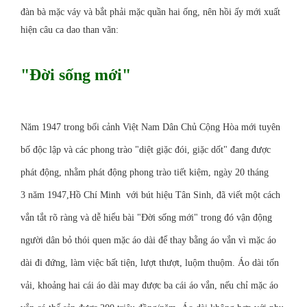
đàn bà mặc váy và bắt phải mặc quần hai ống, nên hồi ấy mới xuất
hiện câu ca dao than vãn:
"Đời sống mới"
Năm
1947
trong bối cảnh
Việt Nam Dân Chủ Cộng Hòa
mới tuyên
bố độc lập và các phong trào "diệt giặc đói, giặc dốt" đang được
phát động, nhằm phát động phong trào tiết kiệm, ngày
20 tháng
3
năm 1947,
Hồ Chí Minh
với bút hiệu Tân Sinh, đã viết một cách
vắn tắt rõ ràng và dễ hiểu bài "Đời sống mới" trong đó vận động
người dân bỏ thói quen mặc áo dài để thay bằng áo vắn vì mặc áo
dài đi đứng, làm việc bất tiện, lượt thượt, luộm thuộm. Áo dài tốn
vải, khoảng hai cái áo dài may được ba cái áo vắn, nếu chỉ mặc áo