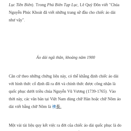
Lục Tiền Biên
). Trong
Phủ Biên Tạp Lục
, Lê Quý Đôn viết "Chúa
Nguyễn Phúc Khoát đã viết những trang sử đầu cho chiếc áo dài
như vậy".
Áo dài ngũ thân, khoảng năm 1900
Căn cứ theo những chứng liệu này, có thể khẳng định chiếc áo dài
với hình thức cố định đã ra đời và chính thức được công nhận là
quốc phục dưới triều chúa Nguyễn Vũ Vương (1739-1765). Vào
thời này, các văn bản tại Việt Nam dùng chữ Hán hoặc chữ Nôm áo
dài viết bằng chữ Nôm là
襖
長.
Một vài tài liệu quy kết việc ra đời của chiếc áo dài quốc phục là do