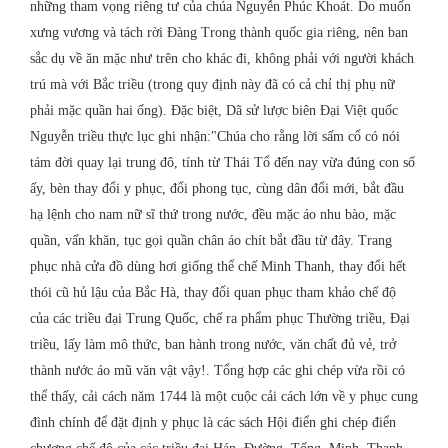
những tham vọng riêng tư của chúa Nguyễn Phúc Khoát. Do muốn
xưng vương và tách rời Đàng Trong thành quốc gia riêng, nên ban
sắc dụ về ăn mặc như trên cho khác đi, không phải với người khách
trú mà với Bắc triều (trong quy định này đã có cả chỉ thị phụ nữ
phải mặc quần hai ống). Đặc biệt, Dã sử lược biên Đại Việt quốc
Nguyễn triều thực lục ghi nhận:"Chúa cho rằng lời sấm cổ có nói
tám đời quay lại trung đô, tính từ Thái Tổ đến nay vừa đúng con số
ấy, bèn thay đổi y phục, đổi phong tục, cùng dân đổi mới, bắt đầu
hạ lệnh cho nam nữ sĩ thứ trong nước, đều mặc áo nhu bào, mặc
quần, vấn khăn, tục gọi quần chân áo chít bắt đầu từ đây. Trang
phục nhà cửa đồ dùng hơi giống thể chế Minh Thanh, thay đổi hết
thói cũ hủ lậu của Bắc Hà, thay đổi quan phục tham khảo chế độ
của các triều đại Trung Quốc, chế ra phẩm phục Thường triều, Đại
triều, lấy làm mô thức, ban hành trong nước, văn chất đủ vẻ, trở
thành nước áo mũ văn vật vậy!. Tổng hợp các ghi chép vừa rồi có
thể thấy, cải cách năm 1744 là một cuộc cải cách lớn về y phục cung
đình chính để đặt định y phục là các sách Hội điển ghi chép điển