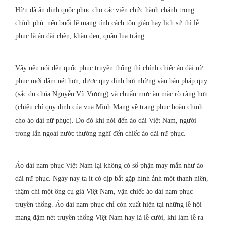
Hữu đã ấn định quốc phục cho các viên chức hành chánh trong
chính phủ: nếu buổi lẽ mang tính cách tôn giáo hay lịch sử thì lễ
phục là áo dài chẽn, khăn đen, quần lụa trắng.
Vậy nếu nói đến quốc phục truyền thống thì chính chiếc áo dài nữ
phục mới đậm nét hơn, được quy định bởi những văn bản pháp quy
(sắc dụ chúa Nguyễn Vũ Vương) và chuẩn mực ăn mặc rõ ràng hơn
(chiếu chỉ quy định của vua Minh Mạng về trang phục hoàn chỉnh
cho áo dài nữ phục). Do đó khi nói đến áo dài Việt Nam, người
trong lẫn ngoài nước thường nghĩ đến chiếc áo dài nữ phục.
Áo dài nam phục Việt Nam lại không có số phận may mắn như áo
dài nữ phục. Ngày nay ta ít có dịp bắt gặp hình ảnh một thanh niên,
thậm chí một ông cụ già Việt Nam, vận chiếc áo dài nam phục
truyền thống. Áo dài nam phục chỉ còn xuất hiện tại những lễ hội
mang đậm nét truyền thống Việt Nam hay là lễ cưới, khi làm lễ ra