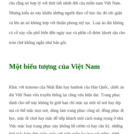
cho rằng nó hợp lý với thời tiết nhiệt đới của miền nam Việt Nam.
Nhưng kiểu áo này khiến những người theo cổ học lúc đó tức giận
và lên án nó không hợp với thuần phong mỹ tục. Loại áo dài không
có cổ này vẫn phổ biến đến ngày nay và phần cổ được khoét sâu cho
tròn chứ không ngắn như bản gốc.
Một biểu tượng của Việt Nam
Khác với kimono của Nhật Bản hay hanbok của Hàn Quốc, chiếc áo
dài Việt Nam vừa truyền thống lại cũng vừa hiện đại. Trang phục
dành cho nữ này không bị giới hạn chỉ mặc tại một số nơi hay dịp
mà có thể mặc mọi nơi, dùng làm trang phục công sở, đồng phục đi
học, mặc đi chơi hay mặc để tiếp khách một cách trang trọng ở nhà.
Việc mặc loại trang phục này không hề rườm rà hay cầu kỳ, những
thứ mặc kèm đơn giản: mặc với một quần lụa hay vải mềm, dưới