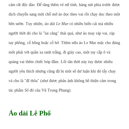
cảm rất độc đáo. Để tăng thêm vẻ nữ tính, hàng nút phía trước được
dịch chuyển sang một chỗ mở áo dọc theo vai rồi chạy dọc theo một
bên sườn. Tuy nhiên,
áo dài Le Mur
có nhiều biến cải mà nhiều
người thời đó cho là "lai căng" thái quá, như áo may ráp vai, ráp
tay phồng, cổ bồng hoặc cổ hở. Thêm nữa áo Le Mur mặc cho đúng
mốt phải với quần
xa tanh
trắng, đi giày cao, một tay cắp ô và
quàng vai thêm chiếc bóp đầm. Lối tân thời này tuy được nhiều
người yêu thích nhưng cũng đã bị một số dư luận khi đó tẩy chay
và cho là "đĩ thõa" (như được phản ảnh không hề thiện cảm trong
tác phẩm
Số đỏ
của
Vũ Trọng Phụng
).
Áo dài Lê Phổ