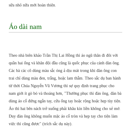
sửa nhỏ nữa mới hoàn thiện.
Áo dài nam
Theo nhà biên khảo Trần Thị Lai Hồng thì áo ngũ thân đi đôi với
quần hai ống và khăn đội đầu cũng là quốc phục của cánh đàn ông.
Các bà các cô dùng màu sắc óng ả dịu mát trong khi đàn ông con
trai chỉ dùng màu đen, trắng, hoặc lam thẫm. Theo sắc dụ ban hành
từ thời Chúa Nguyễn Vũ Vương thì sự quy định trang phục cho
nam giới ít gò bó và thoáng hơn, "Thường phục thì đàn ông, đàn bà
dùng áo cổ đứng ngắn tay, cửa ống tay hoặc rộng hoặc hẹp tùy tiện.
Áo thì hai bên nách trở xuống phải khâu kín liền không cho xẻ mớ.
Duy đàn ông không muốn mặc áo cổ tròn và hẹp tay cho tiện làm
việc thì cũng được" (trích sắc dụ này).