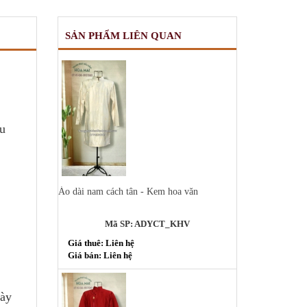
SẢN PHẨM LIÊN QUAN
àu
Áo dài nam cách tân - Kem hoa văn
Mã SP: ADYCT_KHV
Giá thuê: Liên hệ
Giá bán: Liên hệ
gày