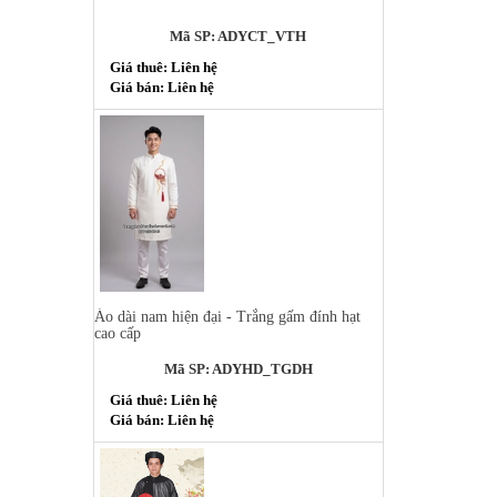
Mã SP: ADYCT_VTH
Giá thuê: Liên hệ
Giá bán: Liên hệ
Áo dài nam hiện đại - Trắng gấm đính hạt
cao cấp
Mã SP: ADYHD_TGDH
Giá thuê: Liên hệ
Giá bán: Liên hệ