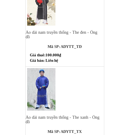
Áo dài nam truyền thống - The đen - Ông
đồ
Mã SP: ADYTT_TD
Giá thuê:100.000₫
Giá bán: Liên hệ
Áo dài nam truyền thống - The xanh - Ông
đồ
Mã SP: ADYTT_TX