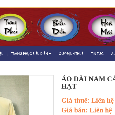
IỆU
TRANG PHỤC BIỂU DIỄN
QUY ĐỊNH THUÊ
TIN TỨC
A
ÁO DÀI NAM C
HẠT
Giá thuê: Liên hệ
Giá bán: Liên hệ