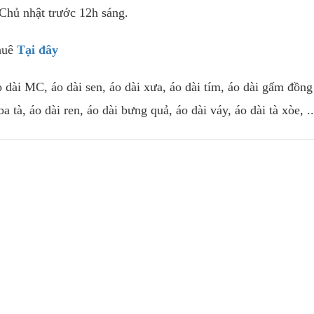
.Chủ nhật trước 12h sáng.
thuê
Tại đây
o dài MC, áo dài sen, áo dài xưa, áo dài tím, áo dài gấm đồng
ba tà, áo dài ren, áo dài bưng quả, áo dài váy, áo dài tà xòe, ..