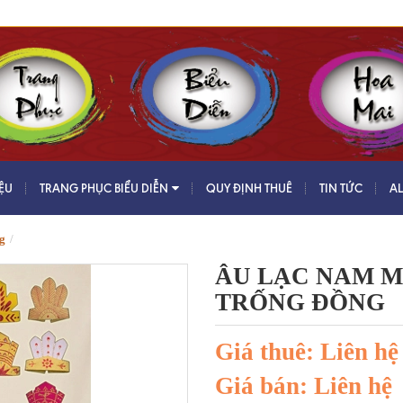
IỆU
TRANG PHỤC BIỂU DIỄN
QUY ĐỊNH THUÊ
TIN TỨC
A
g
ÂU LẠC NAM M
TRỐNG ĐỒNG
Giá thuê: Liên hệ
Giá bán: Liên hệ