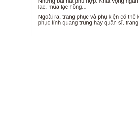
Những bài hát phù hợp: Khát vọng ngàn 
lạc, múa lạc hồng...
Ngoài ra, trang phục và phụ kiện có thể
phục lính quang trung hay quân sĩ, tran