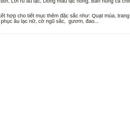
đời, Lời ru âu lạc, Dòng máu lạc hồng, Bản hùng ca ch
 kết hợp cho tiết mục thêm đặc sắc như: Quạt múa, trang
g phục âu lạc nữ, cờ ngũ sắc, gươm, đao...