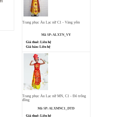
im
Trang phục Âu Lạc nữ C1 - Vàng yếm
Mã SP: ALXTN_VY
Giá thuê: Liên hệ
Giá bán: Liên hệ
Trang phục Âu Lạc nữ MN, C1 - Đỏ trống
đồng
Mã SP: ALXMNC1_DTD
Giá thuê: Liên hệ