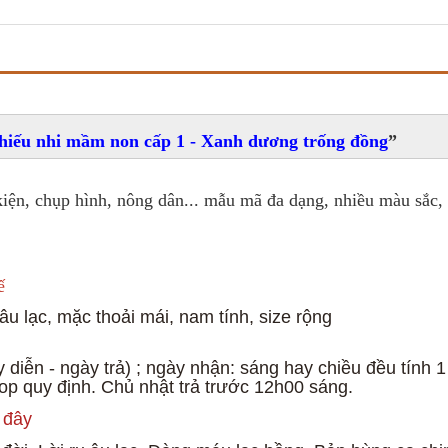
hiếu nhi mầm non cấp 1 - Xanh dương trống đồng
kiện, chụp hình, nông dân... mẫu mã đa dạng, nhiều màu sắc, 
ế
 âu lạc, mặc thoải mái, nam tính, size rộng
 diễn - ngày trả) ; ngày nhận: sáng hay chiều đều tính 1
hop quy định. Ch
ủ nhật trả trước 12h00 sáng.
i đây