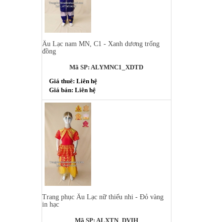
Âu Lạc nam MN, C1 - Xanh dương trống
đồng
Mã SP: ALYMNC1_XDTD
Giá thuê: Liên hệ
Giá bán: Liên hệ
Trang phục Âu Lạc nữ thiếu nhi - Đỏ vàng
in hạc
Mã SP: ALXTN_DVIH