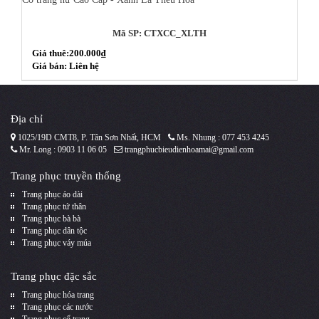
Mã SP: CTXCC_XLTH
Giá thuê:200.000₫
Giá bán: Liên hệ
Địa chỉ
1025/19D CMT8, P. Tân Sơn Nhất, HCM
Ms. Nhung : 077 453 4245
Mr. Long : 0903 11 06 05
trangphucbieudienhoamai@gmail.com
Trang phục truyền thống
Trang phục áo dài
Trang phục tứ thân
Trang phục bà bà
Trang phục dân tộc
Trang phục váy múa
Trang phục đặc sắc
Trang phục hóa trang
Trang phục các nước