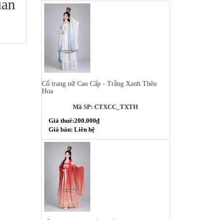
uan
Cổ trang nữ Cao Cấp - Trắng Xanh Thêu
Hoa
Mã SP: CTXCC_TXTH
Giá thuê:200.000₫
Giá bán: Liên hệ