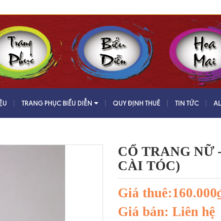
IỆU
TRANG PHỤC BIỂU DIỄN
QUY ĐỊNH THUÊ
TIN TỨC
A
CỔ TRANG NỮ 
CÀI TÓC)
Giá thuê:160.000
Giá bán: Liên hệ