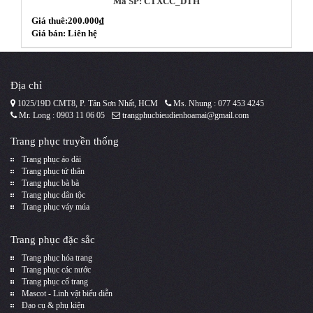
Mã SP: CTXCC_DTH
Giá thuê:200.000₫
Giá bán: Liên hệ
Địa chỉ
1025/19D CMT8, P. Tân Sơn Nhất, HCM
Ms. Nhung : 077 453 4245
Mr. Long : 0903 11 06 05
trangphucbieudienhoamai@gmail.com
Trang phục truyền thống
Trang phục áo dài
Trang phục tứ thân
Trang phục bà bà
Trang phục dân tộc
Trang phục váy múa
Trang phục đặc sắc
Trang phục hóa trang
Trang phục các nước
Trang phục cổ trang
Mascot - Linh vật biểu diễn
Đạo cụ & phụ kiện