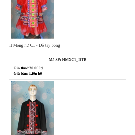
H'Mông nữ C1 - Đỏ tay bồng
Mã SP: HMXC1_DTB
Giá thuê:70.000₫
Giá bán: Liên hệ