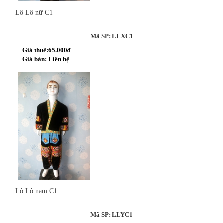
Lô Lô nữ C1
Mã SP: LLXC1
Giá thuê:65.000₫
Giá bán: Liên hệ
Lô Lô nam C1
Mã SP: LLYC1