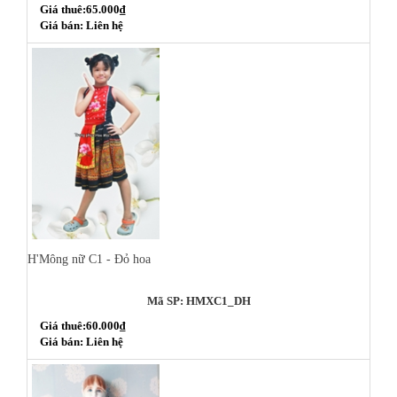
Giá thuê:65.000₫
Giá bán: Liên hệ
H'Mông nữ C1 - Đỏ hoa
Mã SP: HMXC1_DH
Giá thuê:60.000₫
Giá bán: Liên hệ