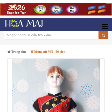
Trang chủ
H'Mông nữ MN - Đỏ đen