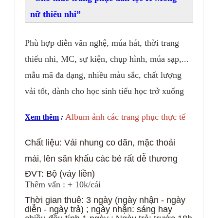
nữ thiếu nhi
Phù hợp diễn văn nghệ, múa hát, thời trang
thiếu nhi, MC, sự kiện, chụp hình, múa sạp,...
mẫu mã đa dạng, nhiều màu sắc, chất lượng
vải tốt, dành cho học sinh tiểu học trở xuống
Album ảnh các trang phục thực tế
Xem thêm
:
Chất liệu: V
ải nhung co dãn, mặc thoải
mái, lên sân khấu các bé rất dễ thương
ĐVT: B
ộ (váy liền)
Thêm vấn : + 10k/cái
Thời gian thuê: 3 ngày (ngày nhận - ngày
diễn - ngày trả) ; ngày nhận: sáng hay