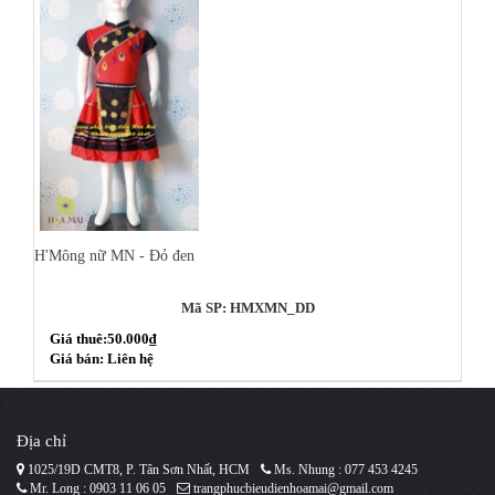
H'Mông nữ MN - Đỏ đen
Mã SP: HMXMN_DD
Giá thuê:50.000₫
Giá bán: Liên hệ
Địa chỉ
1025/19D CMT8, P. Tân Sơn Nhất, HCM
Ms. Nhung : 077 453 4245
Mr. Long : 0903 11 06 05
trangphucbieudienhoamai@gmail.com