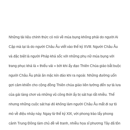
Những tài liệu chính thức có nói về múa bụng không phải do người Ai
Cập mà lại là do người Châu Âu viết vào thế kỷ XVIII. Người Châu Âu
và đặc biệt là người Pháp khá sốc với những phụ nữ múa bụng với
trang phục khá là « thiếu vải » bởi khi ấy đạo Thiên Chúa giáo bắt buộc
người Châu Âu phải ăn mặc kín đáo khi ra ngoài. Những đường uốn
gợi cảm khiến cho cộng đồng Thiên chúa giáo liên tưởng đến sự tà lưa
của gái làng chơi và những vũ công thời ấy bị sát hại rất nhiều. Thế
nhưng những cuộc sát hại đó không làm người Châu Âu mất đi sự tò
mò về điệu nhảy này. Ngay từ thế kỷ XIX, với phong trào lấy phong
cảnh Trung Đông làm chủ đề vẽ tranh, nhiều họa sĩ phương Tây đã tôn