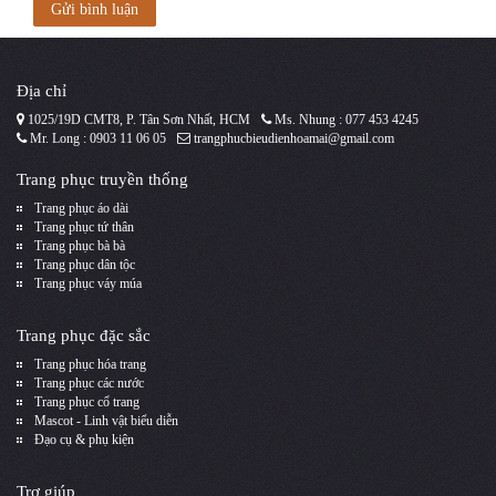
Gửi bình luận
Địa chỉ
1025/19D CMT8, P. Tân Sơn Nhất, HCM
Ms. Nhung : 077 453 4245
Mr. Long : 0903 11 06 05
trangphucbieudienhoamai@gmail.com
Trang phục truyền thống
Trang phục áo dài
Trang phục tứ thân
Trang phục bà bà
Trang phục dân tộc
Trang phục váy múa
Trang phục đặc sắc
Trang phục hóa trang
Trang phục các nước
Trang phục cổ trang
Mascot - Linh vật biểu diễn
Đạo cụ & phụ kiện
Trợ giúp