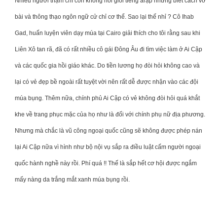
Nhiều người thậm chí còn không nói giỏi tiếng ảrập nhưng biết cách vỡ
bài và thông thạo ngôn ngữ cử chỉ cơ thể. Sao lại thế nhỉ ? Cô Ihab
Gad, huấn luyện viên dạy múa tại Cairo giải thích cho tôi rằng sau khi
Liên Xô tan rã, đã có rất nhiều cô gái Đông Âu đi tìm việc làm ở Ai Cập
và các quốc gia hồi giáo khác. Do tiền lương họ đòi hỏi không cao và
lại có vẻ đẹp bề ngoài rất tuyệt vời nên rất dễ được nhận vào các đội
múa bụng. Thêm nữa, chính phủ Ai Cập có vẻ không đòi hỏi quá khắt
khe về trang phục mặc của họ như là đối với chính phụ nữ địa phương.
Nhưng mà chắc là vũ công ngoại quốc cũng sẽ không được phép nán
lại Ai Cập nữa vì hình như bộ nội vụ sắp ra điều luật cấm người ngoại
quốc hành nghề này rồi. Phí quá !! Thế là sắp hết cơ hội được ngắm
mấy nàng da trắng mắt xanh múa bụng rồi.