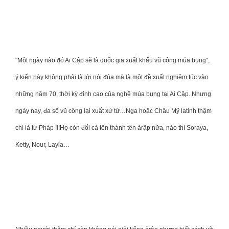
"Một ngày nào đó Ai Cập sẽ là quốc gia xuất khẩu vũ công múa bụng",
ý kiến này không phải là lời nói đùa mà là một đề xuất nghiêm túc vào
những năm 70, thời kỳ đỉnh cao của nghề múa bụng tại Ai Cập. Nhưng
ngày nay, đa số vũ công lại xuất xứ từ…Nga hoặc Châu Mỹ latinh thậm
chí là từ Pháp !!!Họ còn đổi cả tên thành tên ảrập nữa, nào thì Soraya,
Ketty, Nour, Layla…