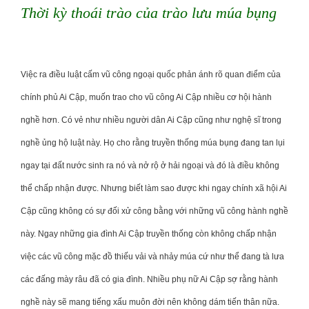
Thời kỳ thoái trào của trào lưu múa bụng
Việc ra điều luật cấm vũ công ngoại quốc phản ánh rõ quan điểm của
chính phủ Ai Cập, muốn trao cho vũ công Ai Cập nhiều cơ hội hành
nghề hơn. Có vẻ như nhiều người dân Ai Cập cũng như nghệ sĩ trong
nghề ủng hộ luật này. Họ cho rằng truyền thống múa bụng đang tan lụi
ngay tại đất nước sinh ra nó và nở rộ ở hải ngoại và đó là điều không
thể chấp nhận được. Nhưng biết làm sao được khi ngay chính xã hội Ai
Cập cũng không có sự đối xử công bằng với những vũ công hành nghề
này. Ngay những gia đình Ai Cập truyền thống còn không chấp nhận
việc các vũ công mặc đồ thiếu vải và nhảy múa cứ như thể đang tà lưa
các đấng mày râu đã có gia đình. Nhiều phụ nữ Ai Cập sợ rằng hành
nghề này sẽ mang tiếng xấu muôn đời nên không dám tiến thân nữa.