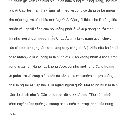
Khi tham gia xem các buổi biểu diễn múa bụng ở Trung Đông, đặc biệt
là ở Ai Cập, tôi nhận thấy rằng rất nhiều vũ công có dáng vẻ bề ngoài
khá mập mạp và có nhiều mỡ. Người Ai Cập giải thích cho tôi rằng tiêu
chuẩn vẻ đẹp vũ công của họ không phải là vẻ đẹp dáng người thon
thả như tiêu chuẩn người mẫu Châu Âu, mà là kỹ năng uyển chuyển
của các nét cơ bụng làm sao càng sexy càng tốt. Một điều nữa khiến tôi
ngạc nhiên, đó là vũ công múa bụng ở Ai Cập không nhận được sự tôn
trọng từ xã hội. Nghề này không được coi như một nghề đàng hoàng
và phần lớn vũ công biểu diễn tại các show cho khách du lịch không
phải là người Ai Cập mà lại là người ngoại quốc. Một số kỹ thuật múa bị
cấm do chính phủ Ai Cập lo sợ mức độ sexy của nó. Tiếp đến, những
kênh truyền hình quốc gia không phát chiếu chương trình múa bụng
nữa.