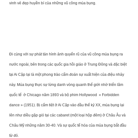
vinh vẻ đẹp huyền bí của những vũ công múa bụng.
Đi cùng với sự phát tán hình ảnh quyến rũ của vũ công múa bụng ra
nước ngoài, bên trong các quốc gia hồi giáo ở Trung Đông và đặc biệt
tại Ai Cập lại là một phong trào cấm đoán sự xuất hiện của điệu nhảy
này. Múa bụng thực sự lừng danh vòng quanh thế giới nhờ triển lãm
quốc tế ở Chicago năm 1893 và bộ phim Hollywood « Forbidden
dance » (1951). Bị cấm tiệt ở Ai Cập vào đầu thế kỷ XX, múa bụng lại
lên như diều gặp gió tại các cabaret (một loại hộp đêm) ở Châu Âu và
Châu Mỹ những năm 30-40. Và sự quốc tế hóa của múa bụng bắt đầu
từ đó.